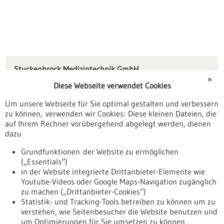
Stuckenbrock Medizintechnik GmbH
Lessingstraße 50
✕
Diese Webseite verwendet Cookies
78532 Tuttlingen
Um unsere Webseite für Sie optimal gestalten und verbessern
info(at)klsmartin.com
zu können, verwenden wir Cookies: Diese kleinen Dateien, die
www.stuckenbrock.de
auf Ihrem Rechner vorübergehend abgelegt werden, dienen
dazu
Tuttlingen / Villingen-Schwenningen
Grundfunktionen der Website zu ermöglichen
(„Essentials“)
in der Website integrierte Drittanbieter-Elemente wie
Youtube-Videos oder Google Maps-Navigation zugänglich
Zurück zur Ergebnisliste
zu machen („Drittanbieter-Cookies“)
Statistik- und Tracking-Tools betreiben zu können um zu
verstehen, wie Seitenbesucher die Website benutzen und
Nach oben
um Optimierungen für Sie umsetzen zu können