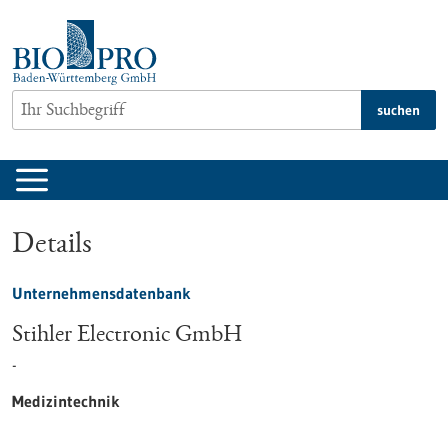
zum
Inhalt
springen
suchen
Details
Unternehmensdatenbank
Stihler Electronic GmbH
-
Medizintechnik