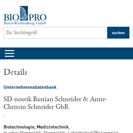
zum
Inhalt
springen
suchen
Details
Unternehmensdatenbank
SD-nostik Bastian Schneider & Anne-
Christin Schneider GbR
-
Biotechnologie, Medizintechnik
,
In-vitro-Diagnostik, Diagnostik, Laborbedarf/Reagenzien