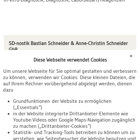
SD-nostik Bastian Schneider & Anne-Christin Schneider
GbR
Am Hohenstein 31
✕
Diese Webseite verwendet Cookies
74889 Sinsheim
Um unsere Webseite für Sie optimal gestalten und verbessern
info(at)sd-nostik.de
zu können, verwenden wir Cookies: Diese kleinen Dateien, die
www.sd-nostik.de
auf Ihrem Rechner vorübergehend abgelegt werden, dienen
dazu
Mannheim / Heidelberg
Grundfunktionen der Website zu ermöglichen
(„Essentials“)
in der Website integrierte Drittanbieter-Elemente wie
Youtube-Videos oder Google Maps-Navigation zugänglich
Zurück zur Ergebnisliste
zu machen („Drittanbieter-Cookies“)
Statistik- und Tracking-Tools betreiben zu können um zu
verstehen, wie Seitenbesucher die Website benutzen und