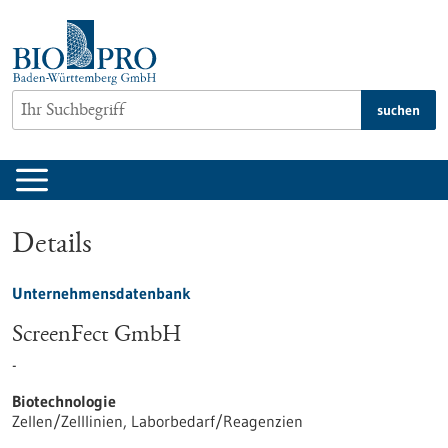
zum
Inhalt
springen
suchen
Details
Unternehmensdatenbank
ScreenFect GmbH
-
Biotechnologie
Zellen/Zelllinien, Laborbedarf/Reagenzien