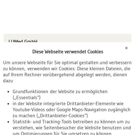
LUMed GmbH
Ottostr. 7b
✕
Diese Webseite verwendet Cookies
76344 Eggenstein-Leopoldshafen
Um unsere Webseite für Sie optimal gestalten und verbessern
info(at)lumed-gmbh.de
zu können, verwenden wir Cookies: Diese kleinen Dateien, die
www.lumed-gmbh.de
auf Ihrem Rechner vorübergehend abgelegt werden, dienen
dazu
Karlsruhe
Grundfunktionen der Website zu ermöglichen
(„Essentials“)
in der Website integrierte Drittanbieter-Elemente wie
Youtube-Videos oder Google Maps-Navigation zugänglich
Zurück zur Ergebnisliste
zu machen („Drittanbieter-Cookies“)
Statistik- und Tracking-Tools betreiben zu können um zu
verstehen, wie Seitenbesucher die Website benutzen und
Nach oben
um Optimierungen für Sie umsetzen zu können