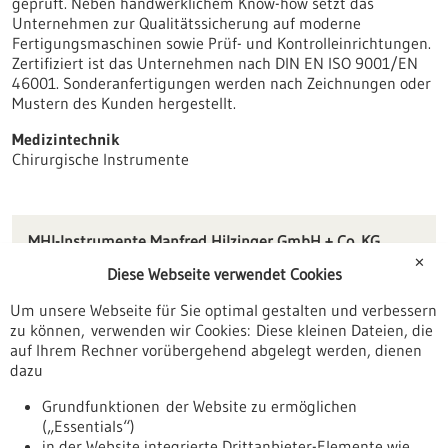
geprüft. Neben handwerklichem Know-how setzt das
Unternehmen zur Qualitätssicherung auf moderne
Fertigungsmaschinen sowie Prüf- und Kontrolleinrichtungen.
Zertifiziert ist das Unternehmen nach DIN EN ISO 9001/EN
46001. Sonderanfertigungen werden nach Zeichnungen oder
Mustern des Kunden hergestellt.
Medizintechnik
Chirurgische Instrumente
MHI-Instrumente Manfred Hilzinger GmbH + Co. KG
Gänsäcker 50
✕
Diese Webseite verwendet Cookies
78532 Tuttlingen
Um unsere Webseite für Sie optimal gestalten und verbessern
info(at)mhi-hilzinger.de
zu können, verwenden wir Cookies: Diese kleinen Dateien, die
www.mhi-hilzinger.de
auf Ihrem Rechner vorübergehend abgelegt werden, dienen
dazu
Tuttlingen / Villingen-Schwenningen
Grundfunktionen der Website zu ermöglichen
(„Essentials“)
in der Website integrierte Drittanbieter-Elemente wie