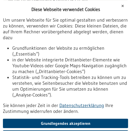
Kringstraße 3-5
✕
Diese Webseite verwendet Cookies
71144 Steinenbronn
Um unsere Webseite für Sie optimal gestalten und verbessern
info(at)medichem.de
zu können, verwenden wir Cookies: Diese kleinen Dateien, die
www.medichem.de
auf Ihrem Rechner vorübergehend abgelegt werden, dienen
dazu
Stuttgart
Grundfunktionen der Website zu ermöglichen
(„Essentials“)
in der Website integrierte Drittanbieter-Elemente wie
Youtube-Videos oder Google Maps-Navigation zugänglich
Zurück zur Ergebnisliste
zu machen („Drittanbieter-Cookies“)
Statistik- und Tracking-Tools betreiben zu können um zu
verstehen, wie Seitenbesucher die Website benutzen und
Nach oben
um Optimierungen für Sie umsetzen zu können
(„Analyse-Cookies“).
Sie können jeder Zeit in der
Datenschutzerklärung
Ihre
Informiert bleiben
Zustimmung widerrufen oder ändern.
Newsletter abonnieren
Grundlegendes akzeptieren