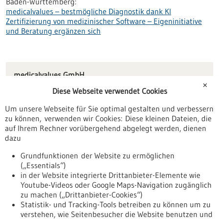
Baden-Württemberg:
medicalvalues – bestmögliche Diagnostik dank KI
Zertifizierung von medizinischer Software – Eigeninitiative
und Beratung ergänzen sich
medicalvalues GmbH
Haid-und-Neu-Straße 18
✕
Diese Webseite verwendet Cookies
76131 Karlsruhe
Um unsere Webseite für Sie optimal gestalten und verbessern
kontakt(at)medicalvalues.de
zu können, verwenden wir Cookies: Diese kleinen Dateien, die
www.medicalvalues.de
auf Ihrem Rechner vorübergehend abgelegt werden, dienen
dazu
Karlsruhe
Grundfunktionen der Website zu ermöglichen
(„Essentials“)
in der Website integrierte Drittanbieter-Elemente wie
Youtube-Videos oder Google Maps-Navigation zugänglich
Zurück zur Ergebnisliste
zu machen („Drittanbieter-Cookies“)
Statistik- und Tracking-Tools betreiben zu können um zu
verstehen, wie Seitenbesucher die Website benutzen und