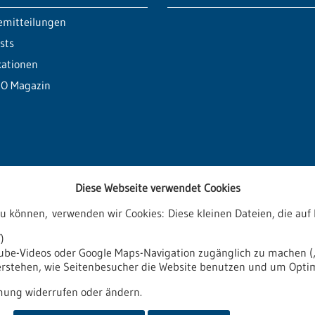
emitteilungen
sts
kationen
O Magazin
Diese Webseite verwendet Cookies
zu können, verwenden wir Cookies: Diese kleinen Dateien, die a
ren
)
tube-Videos oder Google Maps-Navigation zugänglich zu machen („
verstehen, wie Seitenbesucher die Website benutzen und um Opti
it
Impressum
Sitemap
Kontakt
ung widerrufen oder ändern.