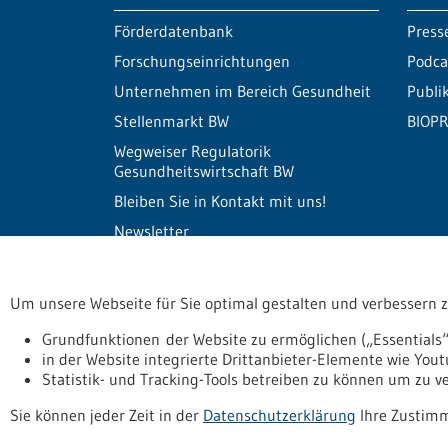
Förderdatenbank
Press
Forschungseinrichtungen
Podca
Unternehmen im Bereich Gesundheit
Publi
Stellenmarkt BW
BIOPR
Wegweiser Regulatorik
Gesundheitswirtschaft BW
Bleiben Sie in Kontakt mit uns!
Newsletter
Um unsere Webseite für Sie optimal gestalten und verbessern 
Informiert bleiben
Newsletter abonnie
Grundfunktionen der Website zu ermöglichen („Essentials“
in der Website integrierte Drittanbieter-Elemente wie You
Statistik- und Tracking-Tools betreiben zu können um zu 
Datenschutzerklärung
Erklärung zur Barrierefreihe
Sie können jeder Zeit in der
Datenschutzerklärung
Ihre Zustimm