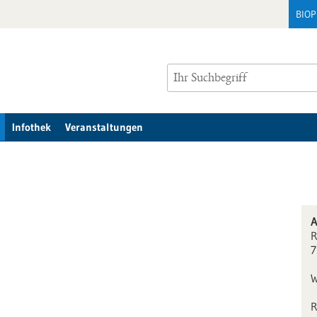
BIO
Infothek
Veranstaltungen
A
R
7
W