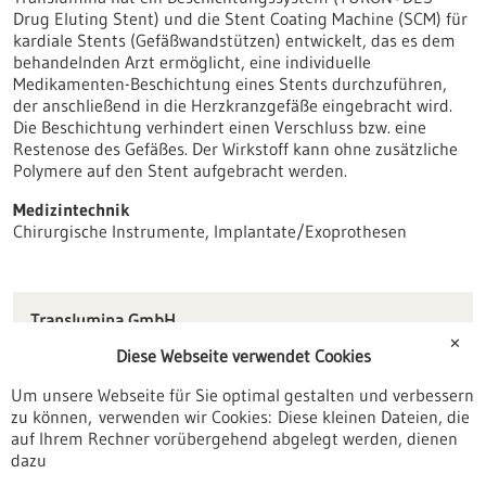
Drug Eluting Stent) und die Stent Coating Machine (SCM) für
kardiale Stents (Gefäßwandstützen) entwickelt, das es dem
behandelnden Arzt ermöglicht, eine individuelle
Medikamenten-Beschichtung eines Stents durchzuführen,
der anschließend in die Herzkranzgefäße eingebracht wird.
Die Beschichtung verhindert einen Verschluss bzw. eine
Restenose des Gefäßes. Der Wirkstoff kann ohne zusätzliche
Polymere auf den Stent aufgebracht werden.
Medizintechnik
Chirurgische Instrumente, Implantate/Exoprothesen
Translumina GmbH
Neue Rottenburger Straße 50
✕
Diese Webseite verwendet Cookies
72379 Hechingen
Um unsere Webseite für Sie optimal gestalten und verbessern
info(at)translumina.de
zu können, verwenden wir Cookies: Diese kleinen Dateien, die
www.translumina.de
auf Ihrem Rechner vorübergehend abgelegt werden, dienen
dazu
Tübingen / Reutlingen