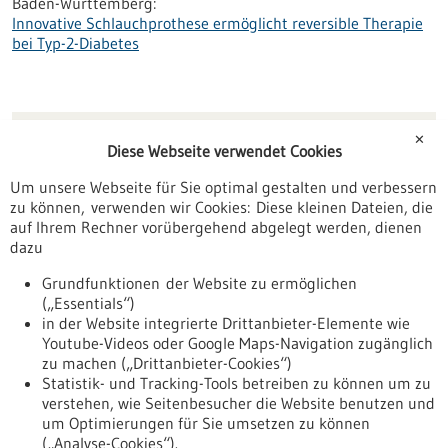
Baden-Württemberg:
Innovative Schlauchprothese ermöglicht reversible Therapie
bei Typ-2-Diabetes
Trans-Duodenal Concepts GmbH
✕
Diese Webseite verwendet Cookies
Tannhäuserring 93
68199 Mannheim
Um unsere Webseite für Sie optimal gestalten und verbessern
zu können, verwenden wir Cookies: Diese kleinen Dateien, die
www.transduodenal.com
auf Ihrem Rechner vorübergehend abgelegt werden, dienen
dazu
Mannheim / Heidelberg
Grundfunktionen der Website zu ermöglichen
(„Essentials“)
in der Website integrierte Drittanbieter-Elemente wie
Youtube-Videos oder Google Maps-Navigation zugänglich
Zurück zur Ergebnisliste
zu machen („Drittanbieter-Cookies“)
Statistik- und Tracking-Tools betreiben zu können um zu
verstehen, wie Seitenbesucher die Website benutzen und
Nach oben
um Optimierungen für Sie umsetzen zu können
(„Analyse-Cookies“).