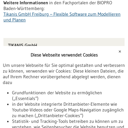
Weitere Informationen
in den Fachportalen der BIOPRO
Baden-Württemberg:
Tikanis GmbH Freiburg – Flexible Software zum Modellieren
und Planen
TIKANIS GmbH
Flurstraße 2b
✕
Diese Webseite verwendet Cookies
79114 Freiburg im Breisgau
Um unsere Webseite für Sie optimal gestalten und verbessern
info(at)tikanis.com
zu können, verwenden wir Cookies: Diese kleinen Dateien, die
www.tikanis.com
auf Ihrem Rechner vorübergehend abgelegt werden, dienen
dazu
Freiburg / Offenburg / Lörrach
Grundfunktionen der Website zu ermöglichen
(„Essentials“)
in der Website integrierte Drittanbieter-Elemente wie
Youtube-Videos oder Google Maps-Navigation zugänglich
Zurück zur Ergebnisliste
zu machen („Drittanbieter-Cookies“)
Statistik- und Tracking-Tools betreiben zu können um zu
verstehen, wie Seitenbesucher die Website benutzen und