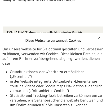
SYNLAB MVZ Humangenetik Mannheim GmbH
Harrlachweg 1
✕
Diese Webseite verwendet Cookies
68163 Mannheim
Um unsere Webseite für Sie optimal gestalten und verbessern
info(at)zhma.de
zu können, verwenden wir Cookies: Diese kleinen Dateien, die
www.zhma.de
auf Ihrem Rechner vorübergehend abgelegt werden, dienen
dazu
Mannheim / Heidelberg
Grundfunktionen der Website zu ermöglichen
(„Essentials“)
in der Website integrierte Drittanbieter-Elemente wie
Youtube-Videos oder Google Maps-Navigation zugänglich
Zurück zur Ergebnisliste
zu machen („Drittanbieter-Cookies“)
Statistik- und Tracking-Tools betreiben zu können um zu
verstehen, wie Seitenbesucher die Website benutzen und
Nach oben
um Optimierungen für Sie umsetzen zu können