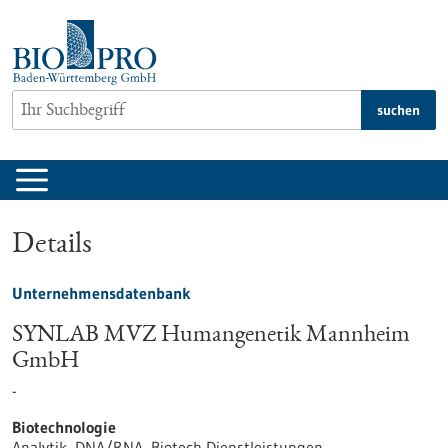
zum
Inhalt
springen
suchen
Details
Unternehmensdatenbank
SYNLAB MVZ Humangenetik Mannheim
GmbH
-
Biotechnologie
Analytik, DNA/RNA, Biotech Dienstleistungen