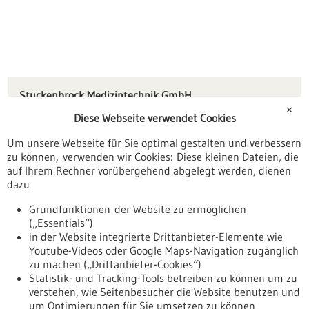
Stuckenbrock Medizintechnik GmbH
Lessingstraße 50
✕
Diese Webseite verwendet Cookies
78532 Tuttlingen
Um unsere Webseite für Sie optimal gestalten und verbessern
info(at)klsmartin.com
zu können, verwenden wir Cookies: Diese kleinen Dateien, die
www.stuckenbrock.de
auf Ihrem Rechner vorübergehend abgelegt werden, dienen
dazu
Tuttlingen / Villingen-Schwenningen
Grundfunktionen der Website zu ermöglichen
(„Essentials“)
in der Website integrierte Drittanbieter-Elemente wie
Youtube-Videos oder Google Maps-Navigation zugänglich
Zurück zur Ergebnisliste
zu machen („Drittanbieter-Cookies“)
Statistik- und Tracking-Tools betreiben zu können um zu
verstehen, wie Seitenbesucher die Website benutzen und
Nach oben
um Optimierungen für Sie umsetzen zu können