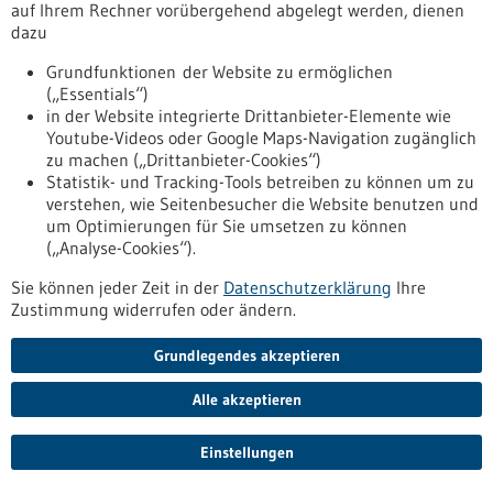
auf Ihrem Rechner vorübergehend abgelegt werden, dienen
dazu
Titel
Grundfunktionen der Website zu ermöglichen
KMU-innovativ: Materialforschung
(„Essentials“)
(Mat2KMU)
in der Website integrierte Drittanbieter-Elemente wie
Youtube-Videos oder Google Maps-Navigation zugänglich
Förderung durch
zu machen („Drittanbieter-Cookies“)
BMFTR
Statistik- und Tracking-Tools betreiben zu können um zu
Einreichungsfrist
verstehen, wie Seitenbesucher die Website benutzen und
15.10.2026
um Optimierungen für Sie umsetzen zu können
(„Analyse-Cookies“).
Titel
Sie können jeder Zeit in der
Datenschutzerklärung
Ihre
Zustimmung widerrufen oder ändern.
EIC Pathfinder Challenges
Förderung durch
Grundlegendes akzeptieren
Europäische Kommission
Alle akzeptieren
Einreichungsfrist
28.10.2026
Einstellungen
Titel