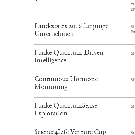
Ar
Br
Landespreis 2026 für junge
St
B
Unternehmen
Funke Quantum-Driven
S
Intelligence
Continuous Hormone
S
Monitoring
Funke QuantumSense
S
Exploration
Science4Life Venture Cup
Sc