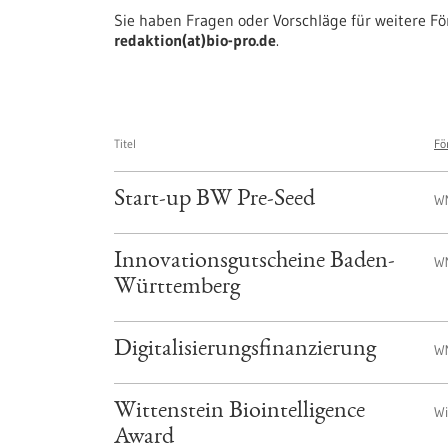
Sie haben Fragen oder Vorschläge für weitere F
redaktion(at)bio-pro.de
.
Titel
Fö
Start-up BW Pre-Seed
W
Innovationsgutscheine Baden-
W
Württemberg
Digitalisierungs­finanzierung
W
Wittenstein Biointelligence
Wi
Award