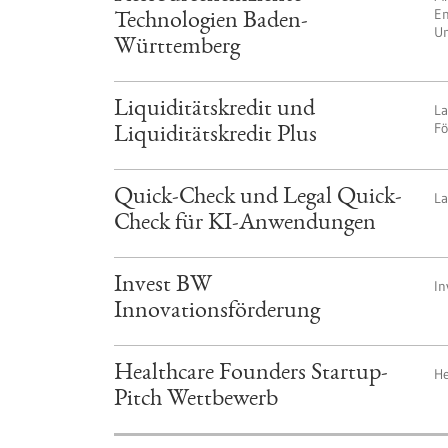
En
Technologien Baden-
U
Württemberg
Liquiditätskredit und
La
Fö
Liquiditätskredit Plus
Quick-Check und Legal Quick-
L
Check für KI-Anwendungen
Invest BW
In
Innovationsförderung
Healthcare Founders Startup-
He
Pitch Wettbewerb