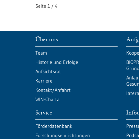
Seite
1
/
4
Über uns
Aufg
Team
Koope
Historie und Erfolge
BIOPR
Gründ
Aufsichtsrat
Anlau
Karriere
Gesun
Kontakt/Anfahrt
Inter
WIN-Charta
Service
Info
Förderdatenbank
Press
Forschungseinrichtungen
Podca