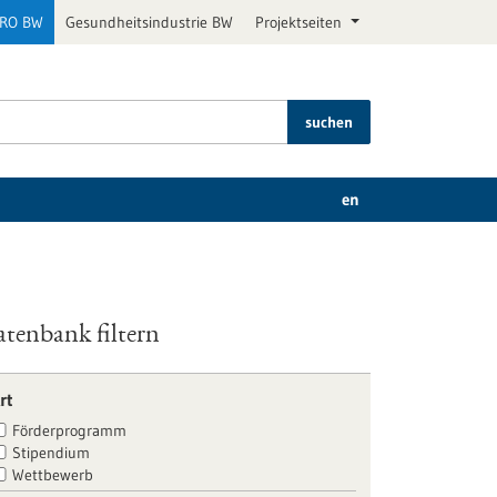
PRO BW
Gesundheitsindustrie BW
Projektseiten
suchen
en
tenbank filtern
rt
Förderprogramm
Stipendium
Wettbewerb