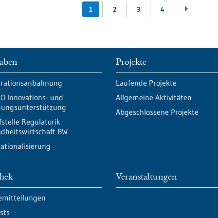
1
2
3
4
aben
Projekte
rationsanbahnung
Laufende Projekte
O Innovations- und
Allgemeine Aktivitäten
ungsunterstützung
Abgeschlossene Projekte
fstelle Regulatorik
dheitswirtschaft BW
nationalisierung
thek
Veranstaltungen
emitteilungen
sts