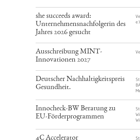
she succeeds award:
Ve
e.
Unternehmensnachfolgerin des
Jahres 2026 gesucht
Ausschreibung MINT-
Ve
Innovationen 2027
Deutscher Nachhaltigkeitspreis
St
BA
Gesundheit.
M
Innocheck-BW Beratung zu
St
Wi
EU-Förderprogrammen
W
4C Accelerator
St