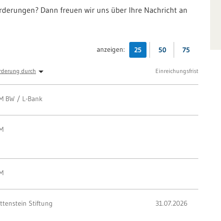
örderungen? Dann freuen wir uns über Ihre Nachricht an
anzeigen:
25
50
75
rderung durch
Einreichungsfrist
M BW / L-Bank
M
M
ttenstein Stiftung
31.07.2026