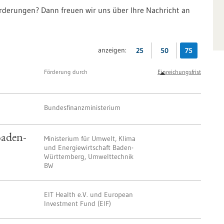
örderungen? Dann freuen wir uns über Ihre Nachricht an
anzeigen:
25
50
75
Förderung durch
Einreichungsfrist
Bundesfinanzministerium
Baden-
Ministerium für Umwelt, Klima
und Energiewirtschaft Baden-
Württemberg, Umwelttechnik
BW
EIT Health e.V. und European
Investment Fund (EIF)