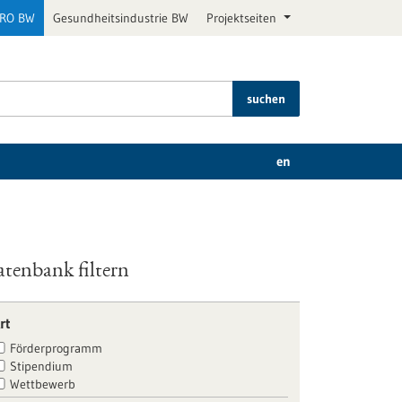
PRO BW
Gesundheitsindustrie BW
Projektseiten
suchen
en
tenbank filtern
rt
Förderprogramm
Stipendium
Wettbewerb