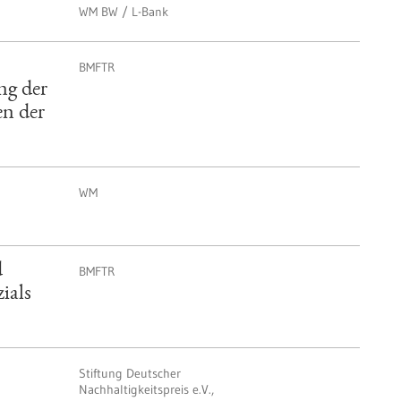
WM BW / L-Bank
BMFTR
ng der
en der
WM
d
BMFTR
ials
Stiftung Deutscher
Nachhaltigkeitspreis e.V.,