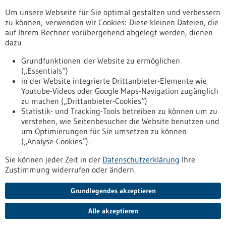
Förderprogramm
Um unsere Webseite für Sie optimal gestalten und verbessern
Stipendium
zu können, verwenden wir Cookies: Diese kleinen Dateien, die
Wettbewerb
auf Ihrem Rechner vorübergehend abgelegt werden, dienen
dazu
zurücksetzen
Grundfunktionen der Website zu ermöglichen
(„Essentials“)
anzeigen
in der Website integrierte Drittanbieter-Elemente wie
Youtube-Videos oder Google Maps-Navigation zugänglich
zu machen („Drittanbieter-Cookies“)
Statistik- und Tracking-Tools betreiben zu können um zu
verstehen, wie Seitenbesucher die Website benutzen und
Nach oben
um Optimierungen für Sie umsetzen zu können
(„Analyse-Cookies“).
Sie können jeder Zeit in der
Datenschutzerklärung
Ihre
Informiert bleiben
Zustimmung widerrufen oder ändern.
Newsletter abonnieren
Grundlegendes akzeptieren
Alle akzeptieren