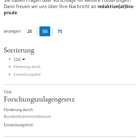
Sie haben Fragen oder Vorschläge für weitere Förderungen?
Dann freuen wir uns über Ihre Nachricht an
redaktion(at)bio-
pro.de
.
anzeigen:
25
50
75
Sortierung
Titel
Förderung durch
Einreichungsfrist
Titel
Forschungszulagengesetz
Förderung durch
Bundesfinanzministerium
Einreichungsfrist