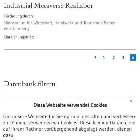
Industrial Metaverse Reallabor
Förderung durch
Ministerium für Wirtschaft, Handwerk und Tourismus Baden-
Württemberg
Einreichungsfrist
1
2
3
4
Datenbank filtern
✕
Art
Diese Webseite verwendet Cookies
Förderprogramm
Um unsere Webseite für Sie optimal gestalten und verbessern
Stipendium
zu können, verwenden wir Cookies: Diese kleinen Dateien, die
Wettbewerb
auf Ihrem Rechner vorübergehend abgelegt werden, dienen
dazu
zurücksetzen