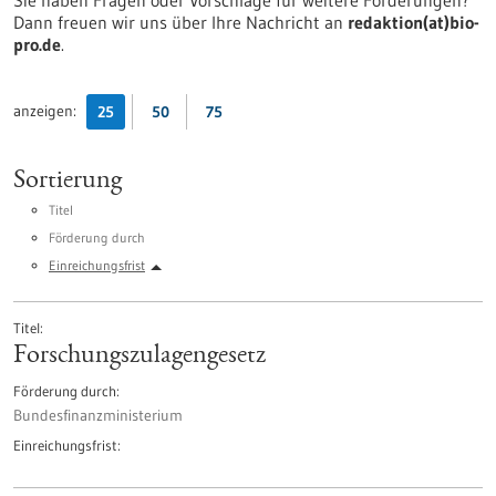
Sie haben Fragen oder Vorschläge für weitere Förderungen?
Dann freuen wir uns über Ihre Nachricht an
redaktion(at)bio-
pro.de
.
anzeigen:
25
50
75
Sortierung
Titel
Förderung durch
Einreichungsfrist
Titel
Forschungszulagengesetz
Förderung durch
Bundesfinanzministerium
Einreichungsfrist