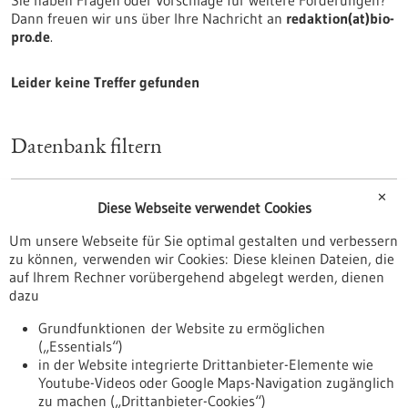
Sie haben Fragen oder Vorschläge für weitere Förderungen?
Dann freuen wir uns über Ihre Nachricht an
redaktion(at)bio-
pro.de
.
Leider keine Treffer gefunden
Datenbank filtern
✕
Art
Diese Webseite verwendet Cookies
Förderprogramm
Um unsere Webseite für Sie optimal gestalten und verbessern
Stipendium
zu können, verwenden wir Cookies: Diese kleinen Dateien, die
Wettbewerb
auf Ihrem Rechner vorübergehend abgelegt werden, dienen
dazu
zurücksetzen
Grundfunktionen der Website zu ermöglichen
(„Essentials“)
anzeigen
in der Website integrierte Drittanbieter-Elemente wie
Youtube-Videos oder Google Maps-Navigation zugänglich
zu machen („Drittanbieter-Cookies“)