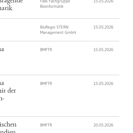
usragende
FaBi Fachgruppe
15.05.2026
Bioinformatik
matik
BioRegio STERN
15.05.2026
Management GmbH
ma
BMFTR
15.05.2026
ma
BMFTR
15.05.2026
it der
h-
ischen
BMFTR
20.05.2026
Indien