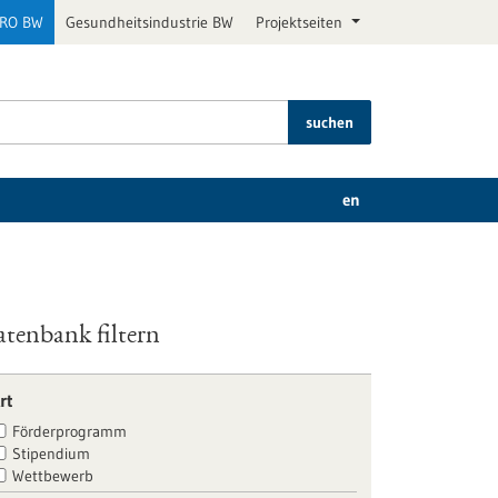
PRO BW
Gesundheitsindustrie BW
Projektseiten
suchen
en
tenbank filtern
rt
Förderprogramm
Stipendium
Wettbewerb