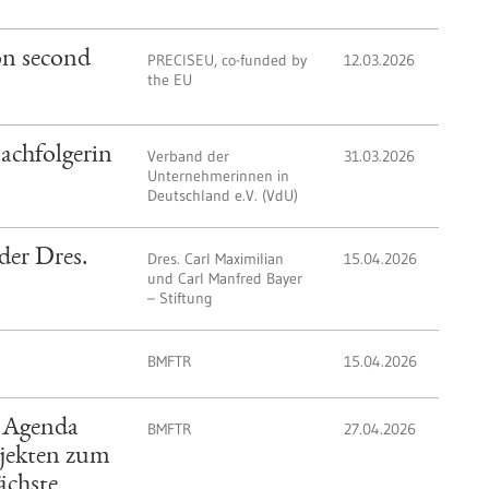
on second
PRECISEU, co-funded by
12.03.2026
the EU
achfolgerin
Verband der
31.03.2026
Unternehmerinnen in
Deutschland e.V. (VdU)
der Dres.
Dres. Carl Maximilian
15.04.2026
und Carl Manfred Bayer
– Stiftung
BMFTR
15.04.2026
h Agenda
BMFTR
27.04.2026
jekten zum
ächste