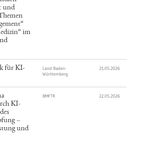
t und
n Themen
agement“
edizin“ im
and
 für KI-
Land Baden-
21.05.2026
Württemberg
ma
BMFTR
22.05.2026
rch KI-
des
pfung –
istung und